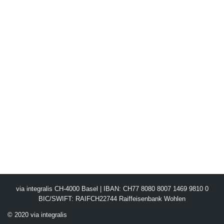
via integralis CH-4000 Basel | IBAN: CH77 8080 8007 1469 9810 0
BIC/SWIFT: RAIFCH22744 Raiffeisenbank Wohlen
© 2020 via integralis