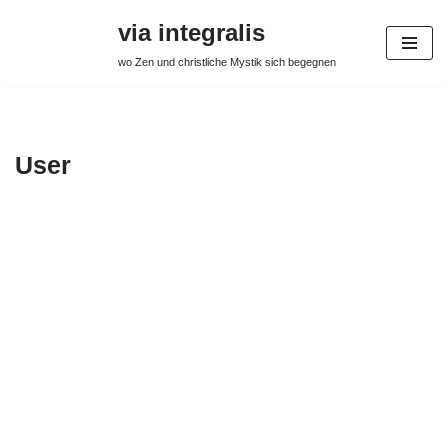
via integralis
Skip
wo Zen und christliche Mystik sich begegnen
to
content
User
Christian
Frei
About
Posts
Comments