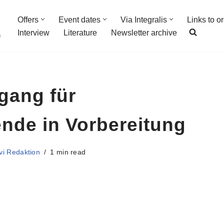
Offers
Event dates
Via Integralis
Links to o
Interview
Literature
Newsletter archive
n
rgang für
nde in Vorbereitung
vi Redaktion
1 min read