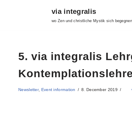
via integralis
Skip
wo Zen und christliche Mystik sich begegne
to
content
5. via integralis Leh
Kontemplationslehre
Newsletter
,
Event information
8. December 2019