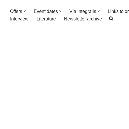
Offers
Event dates
Via Integralis
Links to o
Interview
Literature
Newsletter archive
n