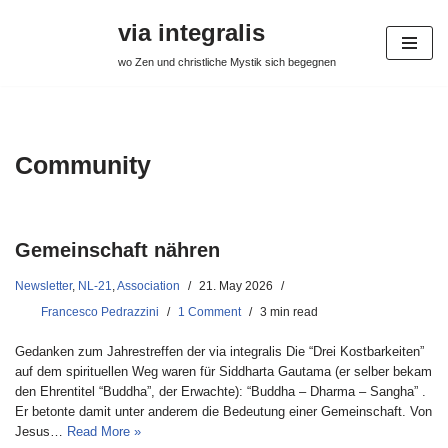
via integralis
Skip
wo Zen und christliche Mystik sich begegnen
to
content
Community
Gemeinschaft nähren
Newsletter
,
NL-21
,
Association
21. May 2026
Francesco Pedrazzini
1 Comment
3 min read
Gedanken zum Jahrestreffen der via integralis Die “Drei Kostbarkeiten”
auf dem spirituellen Weg waren für Siddharta Gautama (er selber bekam
den Ehrentitel “Buddha”, der Erwachte): “Buddha – Dharma – Sangha” .
Er betonte damit unter anderem die Bedeutung einer Gemeinschaft. Von
Jesus…
Read More »