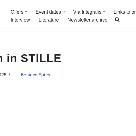
Offers
Event dates
Via Integralis
Links to o
Interview
Literature
Newsletter archive
n
 in STILLE
025
Beatrice Sutter