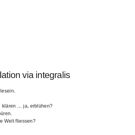
ation via integralis
le­sein.
… klären … ja, erblühen?
püren.
e Welt fliessen?