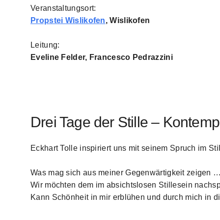
Veranstaltungsort:
Propstei Wislikofen
, Wislikofen
Leitung:
Eveline Felder, Francesco Pedrazzini
Drei Tage der Stille – Kontempl
Eck­hart Tolle inspiri­ert uns mit seinem Spruch im Stil
Was mag sich aus mein­er Gegen­wär­tigkeit zeigen 
Wir möcht­en dem im absicht­slosen Stille­sein nach­s
Kann Schön­heit in mir erblühen und durch mich in di