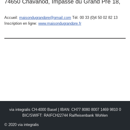
74650 Chavanod, Impasse du Grand Pré 18,
Accueil:
maisondugrandpre@gmail.com
Tél. 00 33 (0)4 50 02 82 13
Inscription en ligne:
www.maisondugrandpre.fr
via integralis CH-4000 Basel | IBAN: CH77 8080 8007 1469 9810 0
BIC/SWIFT: RAIFCH22744 Raiffeisenbank Wohlen
© 2020 via integralis