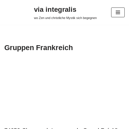
via integralis
Zum
wo Zen und christliche Mystik sich begegnen
Inhalt
springen
Gruppen Frankreich