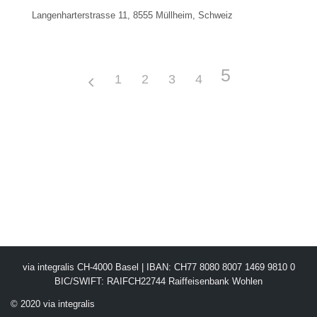
Langenharterstrasse 11, 8555 Müllheim, Schweiz
5
1
2
3
4
via integralis CH-4000 Basel | IBAN: CH77 8080 8007 1469 9810 0
BIC/SWIFT: RAIFCH22744 Raiffeisenbank Wohlen
© 2020 via integralis