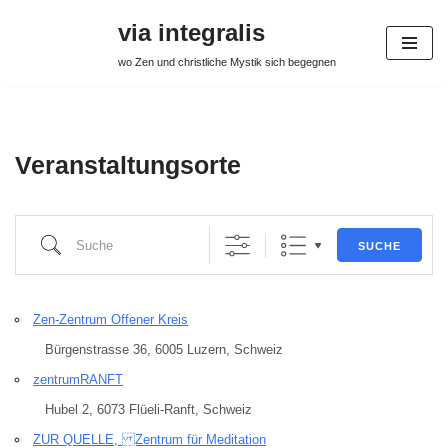
via integralis
Zum
wo Zen und christliche Mystik sich begegnen
Inhalt
springen
Veranstaltungsorte
SUCHE
Zen-Zentrum Offener Kreis
Bürgenstrasse 36, 6005 Luzern, Schweiz
zentrumRANFT
Hubel 2, 6073 Flüeli-Ranft, Schweiz
ZUR QUELLE, Zentrum für Meditation