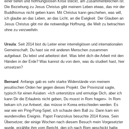
einer tiefen und hoffnungslosen Krise steckt, am Zusammenbrechen ist.
Die Beziehung zu Jesus Christus gibt meinem Leben etwas, das mir der
Buddhismus nicht geben kann. Mit Christus kann geschehen, was will,
ich glaube an das Leben, an das Licht, an die Ewigkeit. Der Glauben an
Jesus Christus gibt mir die notwendige Hoffnung, die Welt zu betrachten
ohne zu verzweifeln.
Ursula
: Seit 2014 bist du Leiter einer interreligiösen und internationalen
Gemeinschaft. Du hast sie mit anderen Menschen zusammen
aufgebaut. Du lebst und arbeitest dort. Was lehrt dich die Arbeit mit den
Händen in der Erde? Was kannst du von dem, was du studiert hast, hier
umsetzen?
Bernard
: Anfangs gab es sehr starke Widerstände von meinem
jesuitischen Orden her gegen dieses Projekt. Der Provinzial sagte,
typisch für einen Asiaten: «Ich unterstütze und ermutige Dich, aber ich
kann Dir die Erlaubnis nicht geben, Du musst in Rom fragen». In Rom
bekam ich zur Antwort, das müsse in Korea entschieden werden. Es
war wie ein Ping-Pong-Spiel, ich schaute dem Ball zu. Dann kam ein
wundervolles Ereignis. Papst Franziskus besuchte 2014 Korea. Sein
Übersetzer, der einige Wochen nach diesem Besuch mein Vorgesetzter
wurde, erzählte ihm vom Bericht, den ich nach Rom geschickt hatte,