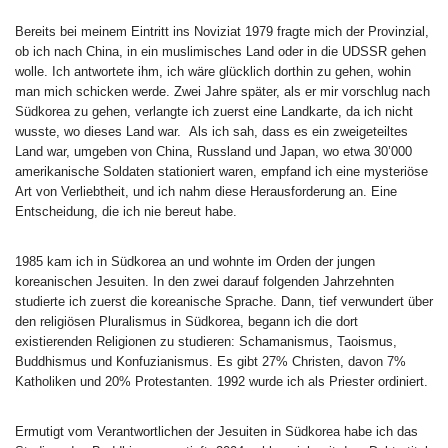
Bereits bei meinem Eintritt ins Noviziat 1979 fragte mich der Provinzial,
ob ich nach China, in ein muslimisches Land oder in die UDSSR gehen
wolle. Ich antwortete ihm, ich wäre glücklich dorthin zu gehen, wohin
man mich schicken werde. Zwei Jahre später, als er mir vorschlug nach
Südkorea zu gehen, verlangte ich zuerst eine Landkarte, da ich nicht
wusste, wo dieses Land war. Als ich sah, dass es ein zweigeteiltes
Land war, umgeben von China, Russland und Japan, wo etwa 30’000
amerikanische Soldaten stationiert waren, empfand ich eine mysteriöse
Art von Verliebtheit, und ich nahm diese Herausforderung an. Eine
Entscheidung, die ich nie bereut habe.
1985 kam ich in Südkorea an und wohnte im Orden der jungen
koreanischen Jesuiten. In den zwei darauf folgenden Jahrzehnten
studierte ich zuerst die koreanische Sprache. Dann, tief verwundert über
den religiösen Pluralismus in Südkorea, begann ich die dort
existierenden Religionen zu studieren: Schamanismus, Taoismus,
Buddhismus und Konfuzianismus. Es gibt 27% Christen, davon 7%
Katholiken und 20% Protestanten. 1992 wurde ich als Priester ordiniert.
Ermutigt vom Verantwortlichen der Jesuiten in Südkorea habe ich das