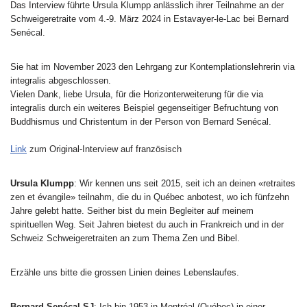
Das Interview führte Ursula Klumpp anlässlich ihrer Teilnahme an der
Schweigeretraite vom 4.-9. März 2024 in Estavayer-le-Lac bei Bernard
Senécal.
Sie hat im November 2023 den Lehrgang zur Kontemplationslehrerin via
integralis abgeschlossen.
Vielen Dank, liebe Ursula, für die Horizonterweiterung für die via
integralis durch ein weiteres Beispiel gegenseitiger Befruchtung von
Buddhismus und Christentum in der Person von Bernard Senécal.
Link
zum Original-Interview auf französisch
Ursula Klumpp
: Wir kennen uns seit 2015, seit ich an deinen «retraites
zen et évangile» teilnahm, die du in Québec anbotest, wo ich fünfzehn
Jahre gelebt hatte. Seither bist du mein Begleiter auf meinem
spirituellen Weg. Seit Jahren bietest du auch in Frankreich und in der
Schweiz Schweigeretraiten an zum Thema Zen und Bibel.
Erzähle uns bitte die grossen Linien deines Lebenslaufes.
Bernard Senécal SJ
: Ich bin 1953 in Montréal (Québec) in einer