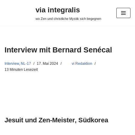
via integralis
Zum
wo Zen und christliche Mystik sich begegnen
Inhalt
springen
Interview mit Bernard Senécal
Interview
,
NL-17
17. Mai 2024
vi Redaktion
13 Minuten Lesezeit
Jesuit und Zen-Meister, Südkorea