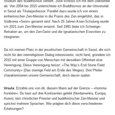
Studium des Buddhismus vertieft. 2004 schloss ich mit dem Doktortitel
ab. Von 2004 bis 2015 unterrichtete ich Buddhismus an der Universität
in Seoul als Titularprofessor. Parallel dazu wurde ich von einem
einheimischen Zen-Meister in die Praxis des Zen eingeführt, das in
Südkorea «Seon» genannt wird. Nach 25 Jahren Koan-Schulung wurde
ich 2021 zum Zen-Meister ernannt. Seit 1991 biete ich Schweige-
Retraiten an, um den Zen-Geist und die Ignatianischen Exerzitien zu
integrieren.
Da ich meinen Platz in der jesuitischen Gemeinschaft in Seoul, die sich
nicht für den interreligiösen Dialog interessierte, nicht fand, gründete ich
2015 mit einer Gruppe von Menschen mit derselben Offenheit eine
Vereinigung. Diese Vereinigung heisst: «The Way’s End Stone Field
Community» (Das steinige Feld am Ende des Weges). Drei Pfeiler
charakterisieren unsere Gemeinschaft, doch davon später.
Ursula
: Erzähle uns von dir, diesem Mann auf der Grenze – «homme
frontière»: Du hast auf drei Kontinenten gelebt (Nordamerika, Europa,
Asien), bist christlicher Priester und buddhistischer Zen-Meister und
sprichst mehrere Sprachen. Wie prägten dich diese verschiedenen
Erfahrungen?