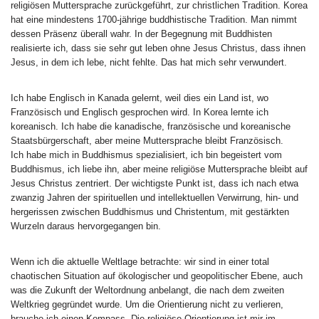
religiösen Muttersprache zurückgeführt, zur christlichen Tradition. Korea
hat eine mindestens 1700-jährige buddhistische Tradition. Man nimmt
dessen Präsenz überall wahr. In der Begegnung mit Buddhisten
realisierte ich, dass sie sehr gut leben ohne Jesus Christus, dass ihnen
Jesus, in dem ich lebe, nicht fehlte. Das hat mich sehr verwundert.
Ich habe Englisch in Kanada gelernt, weil dies ein Land ist, wo
Französisch und Englisch gesprochen wird. In Korea lernte ich
koreanisch. Ich habe die kanadische, französische und koreanische
Staatsbürgerschaft, aber meine Muttersprache bleibt Französisch.
Ich habe mich in Buddhismus spezialisiert, ich bin begeistert vom
Buddhismus, ich liebe ihn, aber meine religiöse Muttersprache bleibt auf
Jesus Christus zentriert. Der wichtigste Punkt ist, dass ich nach etwa
zwanzig Jahren der spirituellen und intellektuellen Verwirrung, hin- und
hergerissen zwischen Buddhismus und Christentum, mit gestärkten
Wurzeln daraus hervorgegangen bin.
Wenn ich die aktuelle Weltlage betrachte: wir sind in einer total
chaotischen Situation auf ökologischer und geopolitischer Ebene, auch
was die Zukunft der Weltordnung anbelangt, die nach dem zweiten
Weltkrieg gegründet wurde. Um die Orientierung nicht zu verlieren,
brauche ich einen Kompass. Die religiöse Orientierung ist mir im