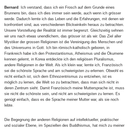
Bernard
: Ich verstand, dass ich ein Frosch auf dem Grunde eines
Brunnens bin, dass ich dies immer sein werde, auch wenn ich grösser
werde. Dadurch lernte ich das Leben und die Erfahrungen, mit denen wir
konfrontiert sind, aus verschiedenen Blickwinkeln heraus zu betrachten.
Unsere Vorstellung der Realität ist immer begrenzt. Gleichzeitig sehnen
wir uns nach etwas unendlichem, das grösser ist als wir. Das Ziel aller
Mystiker der grossen Religionen ist die Vereinigung des Menschen und
des Universums in Gott. Ich bin römisch-katholisch geboren, in
Frankreich habe ich den Protestantismus, Atheismus und die Ökumene
kennen gelernt, in Korea entdeckte ich den religiösen Pluralismus,
andere Religionen in der Welt. Als ich klein war, lernte ich, Französisch
sei die schönste Sprache und am schwierigsten zu erlernen. Obwohl es
nicht einfach ist, sich dem Ethnozentrismus zu entziehen, ist es
möglich zu lernen, die Welt so zu betrachten, dass man sich nicht in
deren Zentrum sieht. Damit Französisch meine Muttersprache ist, muss
sie nicht die schönste sein, und nicht am schwierigsten zu lernen. Es
genügt einfach, dass es die Sprache meiner Mutter war, als sie noch
lebte.
Die Begegnung der anderen Religionen auf intellektueller, praktischer
und sozialer Ebene, im Speziellen des Buddhismus, hat mich zu meiner