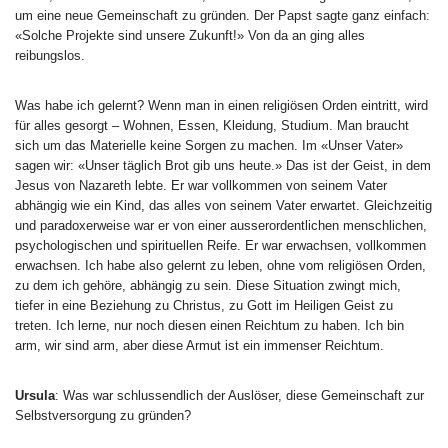
um eine neue Gemeinschaft zu gründen. Der Papst sagte ganz einfach:
«Solche Projekte sind unsere Zukunft!» Von da an ging alles
reibungslos.
Was habe ich gelernt? Wenn man in einen religiösen Orden eintritt, wird
für alles gesorgt – Wohnen, Essen, Kleidung, Studium. Man braucht
sich um das Materielle keine Sorgen zu machen. Im «Unser Vater»
sagen wir: «Unser täglich Brot gib uns heute.» Das ist der Geist, in dem
Jesus von Nazareth lebte. Er war vollkommen von seinem Vater
abhängig wie ein Kind, das alles von seinem Vater erwartet. Gleichzeitig
und paradoxerweise war er von einer ausserordentlichen menschlichen,
psychologischen und spirituellen Reife. Er war erwachsen, vollkommen
erwachsen. Ich habe also gelernt zu leben, ohne vom religiösen Orden,
zu dem ich gehöre, abhängig zu sein. Diese Situation zwingt mich,
tiefer in eine Beziehung zu Christus, zu Gott im Heiligen Geist zu
treten. Ich lerne, nur noch diesen einen Reichtum zu haben. Ich bin
arm, wir sind arm, aber diese Armut ist ein immenser Reichtum.
Ursula
: Was war schlussendlich der Auslöser, diese Gemeinschaft zur
Selbstversorgung zu gründen?