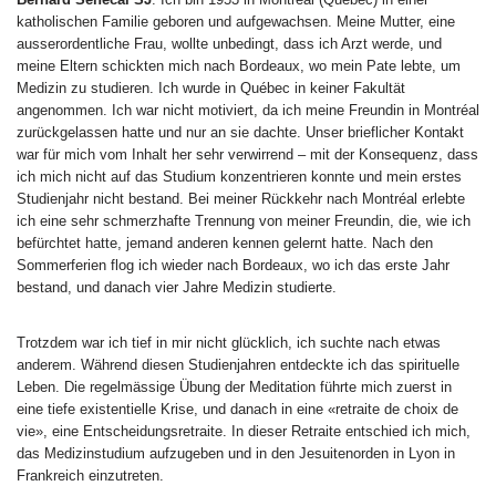
katholischen Familie geboren und aufgewachsen. Meine Mutter, eine
ausserordentliche Frau, wollte unbedingt, dass ich Arzt werde, und
meine Eltern schickten mich nach Bordeaux, wo mein Pate lebte, um
Medizin zu studieren. Ich wurde in Québec in keiner Fakultät
angenommen. Ich war nicht motiviert, da ich meine Freundin in Montréal
zurückgelassen hatte und nur an sie dachte. Unser brieflicher Kontakt
war für mich vom Inhalt her sehr verwirrend – mit der Konsequenz, dass
ich mich nicht auf das Studium konzentrieren konnte und mein erstes
Studienjahr nicht bestand. Bei meiner Rückkehr nach Montréal erlebte
ich eine sehr schmerzhafte Trennung von meiner Freundin, die, wie ich
befürchtet hatte, jemand anderen kennen gelernt hatte. Nach den
Sommerferien flog ich wieder nach Bordeaux, wo ich das erste Jahr
bestand, und danach vier Jahre Medizin studierte.
Trotzdem war ich tief in mir nicht glücklich, ich suchte nach etwas
anderem. Während diesen Studienjahren entdeckte ich das spirituelle
Leben. Die regelmässige Übung der Meditation führte mich zuerst in
eine tiefe existentielle Krise, und danach in eine «retraite de choix de
vie», eine Entscheidungsretraite. In dieser Retraite entschied ich mich,
das Medizinstudium aufzugeben und in den Jesuitenorden in Lyon in
Frankreich einzutreten.