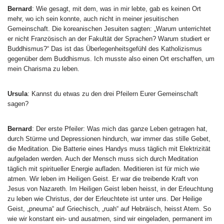
Bernard
: Wie gesagt, mit dem, was in mir lebte, gab es keinen Ort
mehr, wo ich sein konnte, auch nicht in meiner jesuitischen
Gemeinschaft. Die koreanischen Jesuiten sagten: „Warum unterrichtet
er nicht Französisch an der Fakultät der Sprachen? Warum studiert er
Buddhismus?“ Das ist das Überlegenheitsgefühl des Katholizismus
gegenüber dem Buddhismus. Ich musste also einen Ort erschaffen, um
mein Charisma zu leben.
Ursula
: Kannst du etwas zu den drei Pfeilern Eurer Gemeinschaft
sagen?
Bernard
: Der erste Pfeiler: Was mich das ganze Leben getragen hat,
durch Stürme und Depressionen hindurch, war immer das stille Gebet,
die Meditation. Die Batterie eines Handys muss täglich mit Elektrizität
aufgeladen werden. Auch der Mensch muss sich durch Meditation
täglich mit spiritueller Energie aufladen. Meditieren ist für mich wie
atmen. Wir leben im Heiligen Geist. Er war die treibende Kraft von
Jesus von Nazareth. Im Heiligen Geist leben heisst, in der Erleuchtung
zu leben wie Christus, der der Erleuchtete ist unter uns. Der Heilige
Geist, „pneuma“ auf Griechisch, „ruah“ auf Hebräisch, heisst Atem. So
wie wir konstant ein- und ausatmen, sind wir eingeladen, permanent im