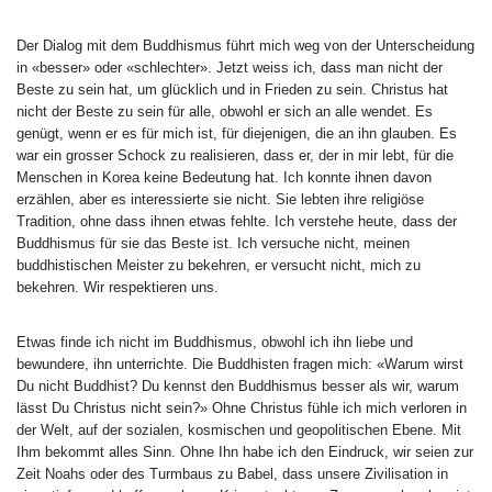
Der Dialog mit dem Buddhismus führt mich weg von der Unterscheidung
in «besser» oder «schlechter». Jetzt weiss ich, dass man nicht der
Beste zu sein hat, um glücklich und in Frieden zu sein. Christus hat
nicht der Beste zu sein für alle, obwohl er sich an alle wendet. Es
genügt, wenn er es für mich ist, für diejenigen, die an ihn glauben. Es
war ein grosser Schock zu realisieren, dass er, der in mir lebt, für die
Menschen in Korea keine Bedeutung hat. Ich konnte ihnen davon
erzählen, aber es interessierte sie nicht. Sie lebten ihre religiöse
Tradition, ohne dass ihnen etwas fehlte. Ich verstehe heute, dass der
Buddhismus für sie das Beste ist. Ich versuche nicht, meinen
buddhistischen Meister zu bekehren, er versucht nicht, mich zu
bekehren. Wir respektieren uns.
Etwas finde ich nicht im Buddhismus, obwohl ich ihn liebe und
bewundere, ihn unterrichte. Die Buddhisten fragen mich: «Warum wirst
Du nicht Buddhist? Du kennst den Buddhismus besser als wir, warum
lässt Du Christus nicht sein?» Ohne Christus fühle ich mich verloren in
der Welt, auf der sozialen, kosmischen und geopolitischen Ebene. Mit
Ihm bekommt alles Sinn. Ohne Ihn habe ich den Eindruck, wir seien zur
Zeit Noahs oder des Turmbaus zu Babel, dass unsere Zivilisation in