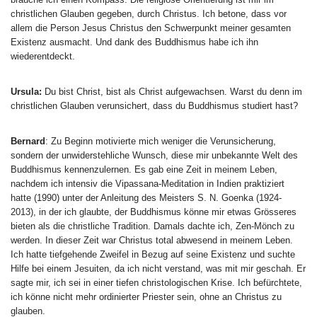
christlichen Glauben gegeben, durch Christus. Ich betone, dass vor
allem die Person Jesus Christus den Schwerpunkt meiner gesamten
Existenz ausmacht. Und dank des Buddhismus habe ich ihn
wiederentdeckt.
Ursula:
Du bist Christ, bist als Christ aufgewachsen. Warst du denn im
christlichen Glauben verunsichert, dass du Buddhismus studiert hast?
Bernard
: Zu Beginn motivierte mich weniger die Verunsicherung,
sondern der unwiderstehliche Wunsch, diese mir unbekannte Welt des
Buddhismus kennenzulernen. Es gab eine Zeit in meinem Leben,
nachdem ich intensiv die Vipassana-Meditation in Indien praktiziert
hatte (1990) unter der Anleitung des Meisters S. N. Goenka (1924-
2013), in der ich glaubte, der Buddhismus könne mir etwas Grösseres
bieten als die christliche Tradition. Damals dachte ich, Zen-Mönch zu
werden. In dieser Zeit war Christus total abwesend in meinem Leben.
Ich hatte tiefgehende Zweifel in Bezug auf seine Existenz und suchte
Hilfe bei einem Jesuiten, da ich nicht verstand, was mit mir geschah. Er
sagte mir, ich sei in einer tiefen christologischen Krise. Ich befürchtete,
ich könne nicht mehr ordinierter Priester sein, ohne an Christus zu
glauben.