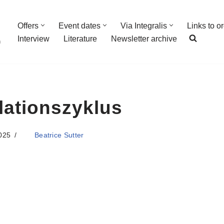
Offers
Event dates
Via Integralis
Links to o
Interview
Literature
Newsletter archive
n
ationszyklus
025
Beatrice Sutter