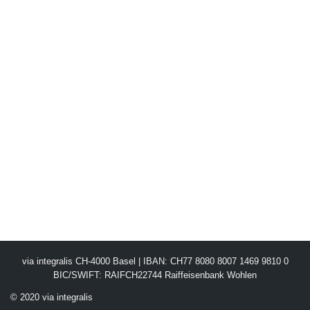
via integralis CH-4000 Basel | IBAN: CH77 8080 8007 1469 9810 0
BIC/SWIFT: RAIFCH22744 Raiffeisenbank Wohlen
© 2020 via integralis