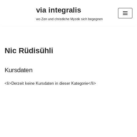
via integralis
Zum
wo Zen und christliche Mystik sich begegnen
Inhalt
springen
Nic Rüdisühli
Kursdaten
<li>Derzeit keine Kursdaten in dieser Kategorie</li>