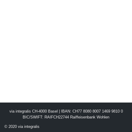
via integralis CH-4000 Basel | IBAN: CH77 8080 8007 1469 9810 0
BIC/SWIFT: RAIFCH22744 Raiffeisenbank Wohlen
© 2020 via integralis