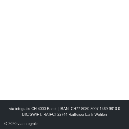
via integralis CH-4000 Basel | IBAN: CH77 8080 8007 1469 9810 0
BIC/SWIFT: RAIFCH22744 Raiffeisenbank Wohlen
© 2020 via integralis