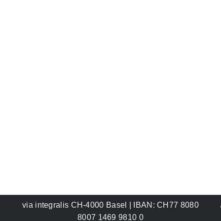
via integralis CH-4000 Basel | IBAN: CH77 8080
8007 1469 9810 0