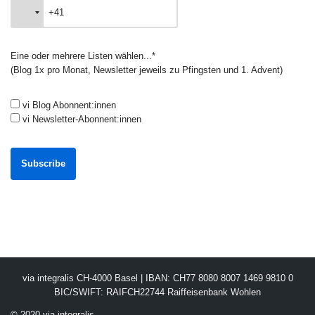
Eine oder mehrere Listen wählen...*
(Blog 1x pro Monat, Newsletter jeweils zu Pfingsten und 1. Advent)
vi Blog Abonnent:innen
vi Newsletter-Abonnent:innen
via integralis CH-4000 Basel | IBAN: CH77 8080 8007 1469 9810 0
BIC/SWIFT: RAIFCH22744 Raiffeisenbank Wohlen
© 2020 via integralis