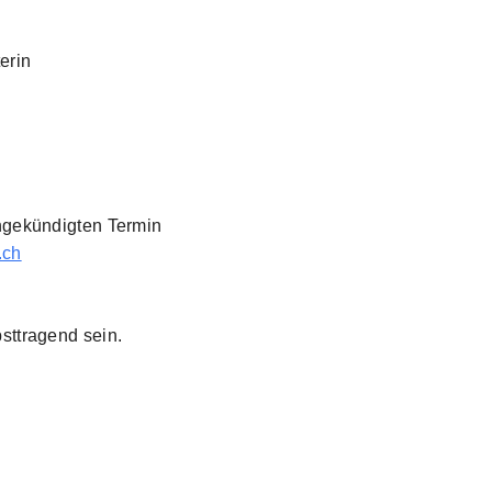
erin
ngekündigten Termin
.ch
sttragend sein.