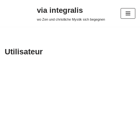
via integralis
Aller
wo Zen und christliche Mystik sich begegnen
au
contenu
Utilisateur
Yves
Saillen
À propos
Publications
Commentaires