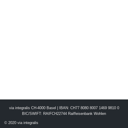
via integralis CH-4000 Basel | IBAN: CH77 8080 8007 1469 9810 0
BIC/SWIFT: RAIFCH22744 Raiffeisenbank Wohlen
© 2020 via integralis