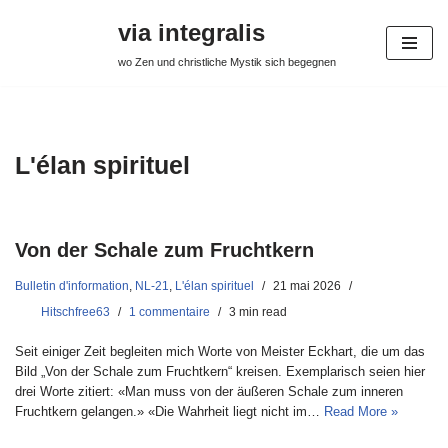
via integralis
Aller
wo Zen und christliche Mystik sich begegnen
au
contenu
L'élan spirituel
Von der Schale zum Fruchtkern
Bulletin d'information
,
NL-21
,
L'élan spirituel
21 mai 2026
Hitschfree63
1 commentaire
3 min read
Seit einiger Zeit begleiten mich Worte von Meister Eckhart, die um das
Bild „Von der Schale zum Fruchtkern“ kreisen. Exemplarisch seien hier
drei Worte zitiert: «Man muss von der äußeren Schale zum inneren
Fruchtkern gelangen.» «Die Wahrheit liegt nicht im…
Read More »