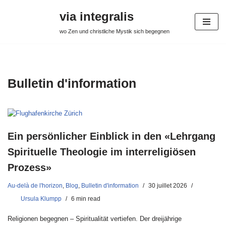
via integralis
Aller
wo Zen und christliche Mystik sich begegnen
au
contenu
Bulletin d'information
Ein persönlicher Einblick in den «Lehrgang
Spirituelle Theologie im interreligiösen
Prozess»
Au-delà de l'horizon
,
Blog
,
Bulletin d'information
30 juillet 2026
Ursula Klumpp
6 min read
Religionen begegnen – Spiritualität vertiefen. Der dreijährige