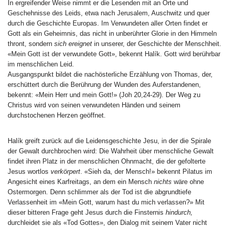
In ergreifender Weise nimmt er die Lesenden mit an Orte und
Geschehnisse des Leids, etwa nach Jerusalem, Auschwitz und quer
durch die Geschichte Europas. Im Verwundeten aller Orten findet er
Gott als ein Geheimnis, das nicht in unberührter Glorie in den Himmeln
thront, sondern
sich ereignet
in unserer, der Geschichte der Menschheit.
«Mein Gott ist der verwundete Gott», bekennt Halík. Gott wird berührbar
im menschlichen Leid.
Ausgangspunkt bildet die nachösterliche Erzählung von Thomas, der,
erschüttert durch die Berührung der Wunden des Auferstandenen,
bekennt: «Mein Herr und mein Gott!» (Joh 20,24-29). Der Weg zu
Christus wird von seinen verwundeten Händen und seinem
durchstochenen Herzen geöffnet.
Halík greift zurück auf die Leidensgeschichte Jesu, in der die Spirale
der Gewalt durchbrochen wird: Die Wahrheit über menschliche Gewalt
findet ihren Platz in der menschlichen Ohnmacht, die der gefolterte
Jesus wortlos
verkörpert
. «Sieh da, der Mensch!» bekennt Pilatus im
Angesicht eines Karfreitags, an dem ein Mensch
nichts
wäre ohne
Ostermorgen. Denn schlimmer als der Tod ist die abgrundtiefe
Verlassenheit im «Mein Gott, warum hast du mich verlassen?» Mit
dieser bitteren Frage geht Jesus durch die Finsternis
hindurch,
durchleidet sie als «Tod Gottes», den Dialog mit seinem Vater nicht