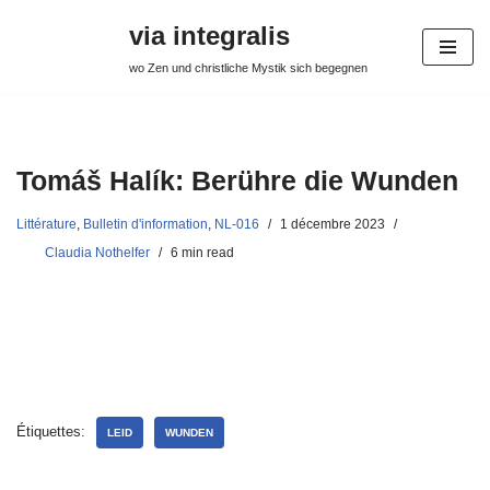
via integralis
Aller
wo Zen und christliche Mystik sich begegnen
au
contenu
Tomáš Halík: Berühre die Wunden
Littérature
,
Bulletin d'information
,
NL-016
1 décembre 2023
Claudia Nothelfer
6 min read
Étiquettes:
LEID
WUNDEN