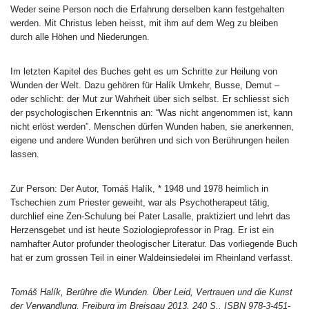
Weder seine Person noch die Erfahrung derselben kann festgehalten
werden. Mit Christus leben heisst, mit ihm auf dem Weg zu bleiben
durch alle Höhen und Niederungen.
Im letzten Kapitel des Buches geht es um Schritte zur Heilung von
Wunden der Welt. Dazu gehören für Halík Umkehr, Busse, Demut –
oder schlicht: der Mut zur Wahrheit über sich selbst. Er schliesst sich
der psychologischen Erkenntnis an: “Was nicht angenommen ist, kann
nicht erlöst werden”. Menschen dürfen Wunden haben, sie anerkennen,
eigene und andere Wunden berühren und sich von Berührungen heilen
lassen.
Zur Person: Der Autor, Tomáš Halík, * 1948 und 1978 heimlich in
Tschechien zum Priester geweiht, war als Psychotherapeut tätig,
durchlief eine Zen-Schulung bei Pater Lasalle, praktiziert und lehrt das
Herzensgebet und ist heute Soziologieprofessor in Prag. Er ist ein
namhafter Autor profunder theologischer Literatur. Das vorliegende Buch
hat er zum grossen Teil in einer Waldeinsiedelei im Rheinland verfasst.
Tomáš Halík, Berühre die Wunden. Über Leid, Vertrauen und die Kunst
der Verwandlung, Freiburg im Breisgau 2013, 240 S., ISBN 978-3-451-