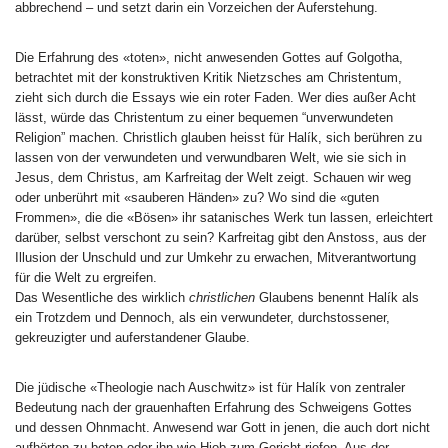
abbrechend – und setzt darin ein Vorzeichen der Auferstehung.
Die Erfahrung des «toten», nicht anwesenden Gottes auf Golgotha,
betrachtet mit der konstruktiven Kritik Nietzsches am Christentum,
zieht sich durch die Essays wie ein roter Faden. Wer dies außer Acht
lässt, würde das Christentum zu einer bequemen “unverwundeten
Religion” machen. Christlich glauben heisst für Halík, sich berühren zu
lassen von der verwundeten und verwundbaren Welt, wie sie sich in
Jesus, dem Christus, am Karfreitag der Welt zeigt. Schauen wir weg
oder unberührt mit «sauberen Händen» zu? Wo sind die «guten
Frommen», die die «Bösen» ihr satanisches Werk tun lassen, erleichtert
darüber, selbst verschont zu sein? Karfreitag gibt den Anstoss, aus der
Illusion der Unschuld und zur Umkehr zu erwachen, Mitverantwortung
für die Welt zu ergreifen.
Das Wesentliche des wirklich
christlichen
Glaubens benennt Halík als
ein Trotzdem und Dennoch, als ein verwundeter, durchstossener,
gekreuzigter und auferstandener Glaube.
Die jüdische «Theologie nach Auschwitz» ist für Halík von zentraler
Bedeutung nach der grauenhaften Erfahrung des Schweigens Gottes
und dessen Ohnmacht. Anwesend war Gott in jenen, die auch dort nicht
aufhörten zu beten oder ihn wie Hiob zum Gericht riefen. Aus der