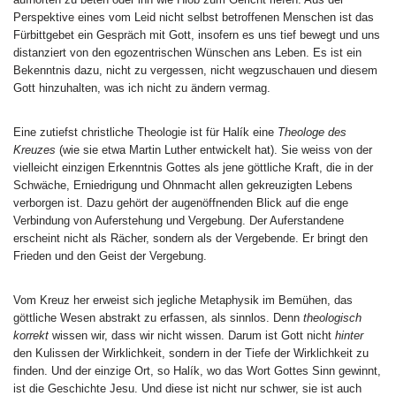
Perspektive eines vom Leid nicht selbst betroffenen Menschen ist das
Fürbittgebet ein Gespräch mit Gott, insofern es uns tief bewegt und uns
distanziert von den egozentrischen Wünschen ans Leben. Es ist ein
Bekenntnis dazu, nicht zu vergessen, nicht wegzuschauen und diesem
Gott hinzuhalten, was ich nicht zu ändern vermag.
Eine zutiefst christliche Theologie ist für Halík eine
Theologe des
Kreuzes
(wie sie etwa Martin Luther entwickelt hat). Sie weiss von der
vielleicht einzigen Erkenntnis Gottes als jene göttliche Kraft, die in der
Schwäche, Erniedrigung und Ohnmacht allen gekreuzigten Lebens
verborgen ist. Dazu gehört der augenöffnenden Blick auf die enge
Verbindung von Auferstehung und Vergebung. Der Auferstandene
erscheint nicht als Rächer, sondern als der Vergebende. Er bringt den
Frieden und den Geist der Vergebung.
Vom Kreuz her erweist sich jegliche Metaphysik im Bemühen, das
göttliche Wesen abstrakt zu erfassen, als sinnlos. Denn
theologisch
korrekt
wissen wir, dass wir nicht wissen. Darum ist Gott nicht
hinter
den Kulissen der Wirklichkeit, sondern in der Tiefe der Wirklichkeit zu
finden. Und der einzige Ort, so Halík, wo das Wort Gottes Sinn gewinnt,
ist die Geschichte Jesu. Und diese ist nicht nur schwer, sie ist auch