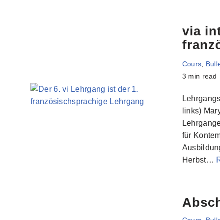
via i
franz
Cours
,
Bull
3 min read
Lehrgangst
links) Mar
Lehrganges
für Kontem
Ausbildun
Herbst…
Absch