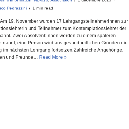
etin d'information
,
NL-016
,
Association
1 décembre 2023
sco Pedrazzini
1 min read
:Am 19. November wurden 17 Lehrgangsteilnehmerinnen zur
tionslehrerin und Teilnehmer zum Kontemplationslehrer der
rnannt. Zwei Absolvent:innen werden zu einem späteren
ernannt, eine Person wird aus gesundheitlichen Gründen die
g im nächsten Lehrgang fortsetzen.Zahlreiche Angehörige,
nen und Freunde…
Read More »