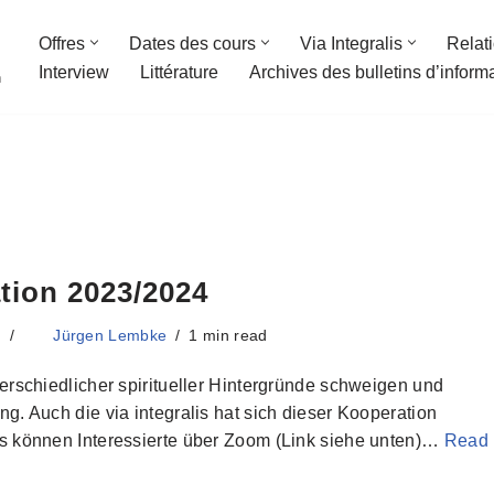
Offres
Dates des cours
Via Integralis
Relat
Interview
Littérature
Archives des bulletins d’inform
n
ation 2023/2024
3
Jürgen Lembke
1 min read
erschiedlicher spiritueller Hintergründe schweigen und
. Auch die via integralis hat sich dieser Kooperation
s können Interessierte über Zoom (Link siehe unten)…
Read