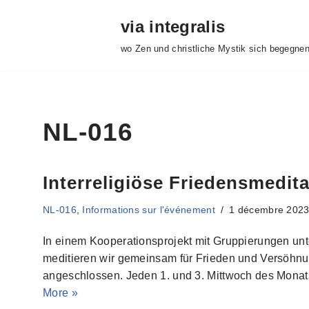
via integralis
Aller
wo Zen und christliche Mystik sich begegne
au
contenu
NL-016
Interreligiöse Friedensmedit
NL-016
,
Informations sur l'événement
1 décembre 202
In einem Kooperationsprojekt mit Gruppierungen unt
meditieren wir gemeinsam für Frieden und Versöhnung
angeschlossen. Jeden 1. und 3. Mittwoch des Monat
More »