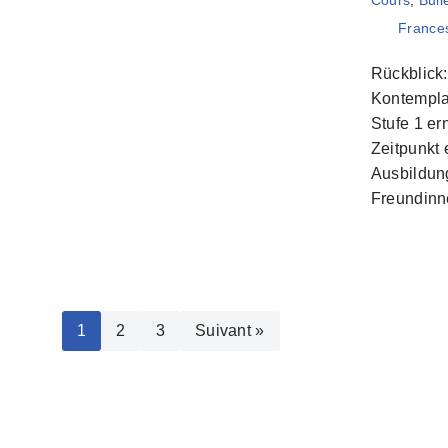
Cours
,
Bull
France
Rückblick
Kontempla
Stufe 1 e
Zeitpunkt 
Ausbildun
Freundin
1
2
3
Suivant »