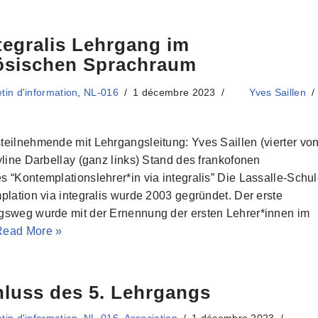
ntegralis Lehrgang im
ösischen Sprachraum
etin d'information
,
NL-016
1 décembre 2023
Yves Saillen
eilnehmende mit Lehrgangsleitung: Yves Saillen (vierter vo
yline Darbellay (ganz links) Stand des frankofonen
 “Kontemplationslehrer*in via integralis” Die Lassalle-Schu
plation via integralis wurde 2003 gegründet. Der erste
gsweg wurde mit der Ernennung der ersten Lehrer*innen im
Read More »
luss des 5. Lehrgangs