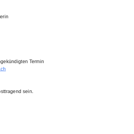
erin
ngekündigten Termin
.ch
sttragend sein.