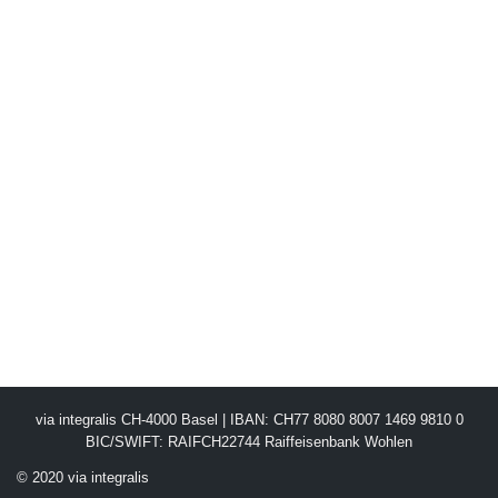
via integralis CH-4000 Basel | IBAN: CH77 8080 8007 1469 9810 0
BIC/SWIFT: RAIFCH22744 Raiffeisenbank Wohlen
© 2020 via integralis