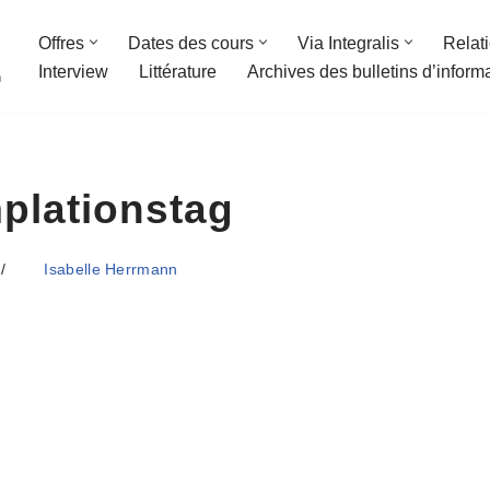
Offres
Dates des cours
Via Integralis
Relat
Interview
Littérature
Archives des bulletins d’inform
n
plationstag
Isabelle Herrmann