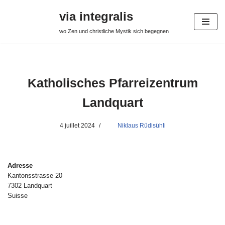
via integralis
Aller
wo Zen und christliche Mystik sich begegnen
au
contenu
Katholisches Pfarreizentrum
Landquart
4 juillet 2024
Niklaus Rüdisühli
Adresse
Kantonsstrasse 20
7302 Landquart
Suisse