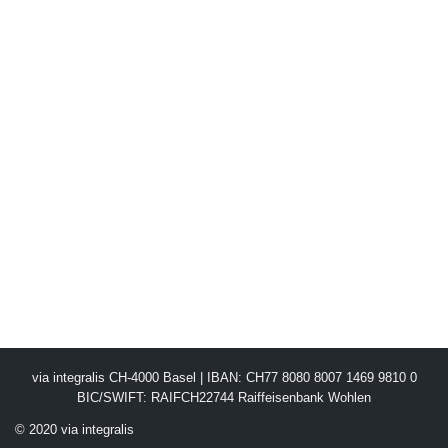
via integralis CH-4000 Basel | IBAN: CH77 8080 8007 1469 9810 0
BIC/SWIFT: RAIFCH22744 Raiffeisenbank Wohlen
© 2020 via integralis