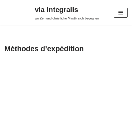
via integralis
Aller
wo Zen und christliche Mystik sich begegnen
au
contenu
Méthodes d’expédition