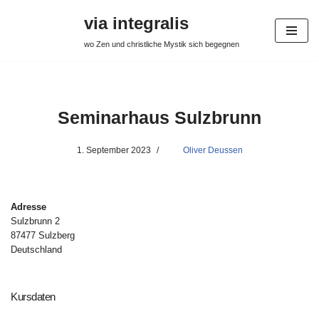
via integralis
Zum
wo Zen und christliche Mystik sich begegnen
Inhalt
springen
Seminarhaus Sulzbrunn
1. September 2023
Oliver Deussen
Adresse
Sulzbrunn 2
87477 Sulzberg
Deutschland
Kursdaten