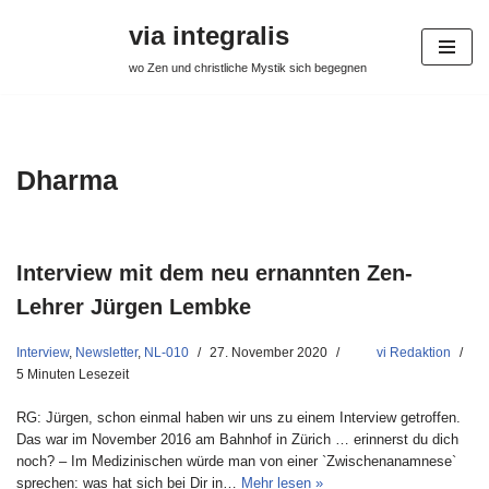
via integralis
Zum
wo Zen und christliche Mystik sich begegnen
Inhalt
springen
Dharma
Interview mit dem neu ernannten Zen-
Lehrer Jürgen Lembke
Interview
,
Newsletter
,
NL-010
27. November 2020
vi Redaktion
5 Minuten Lesezeit
RG: Jürgen, schon einmal haben wir uns zu einem Interview getroffen.
Das war im November 2016 am Bahnhof in Zürich … erinnerst du dich
noch? – Im Medizinischen würde man von einer `Zwischenanamnese`
sprechen: was hat sich bei Dir in…
Mehr lesen »