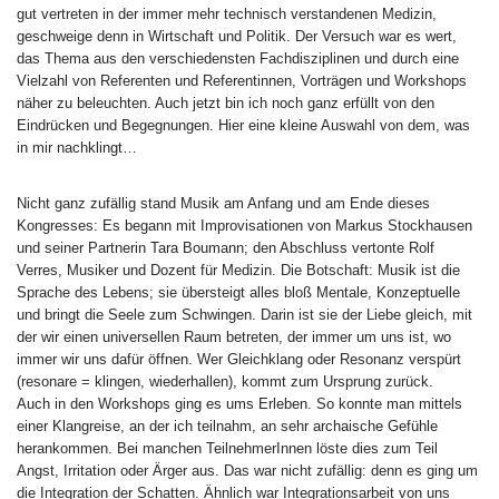
gut vertreten in der immer mehr technisch verstandenen Medizin,
geschweige denn in Wirtschaft und Politik. Der Versuch war es wert,
das Thema aus den verschiedensten Fachdisziplinen und durch eine
Vielzahl von Referenten und Referentinnen, Vorträgen und Workshops
näher zu beleuchten. Auch jetzt bin ich noch ganz erfüllt von den
Eindrücken und Begegnungen. Hier eine kleine Auswahl von dem, was
in mir nachklingt…
Nicht ganz zufällig stand Musik am Anfang und am Ende dieses
Kongresses: Es begann mit Improvisationen von Markus Stockhausen
und seiner Partnerin Tara Boumann; den Abschluss vertonte Rolf
Verres, Musiker und Dozent für Medizin. Die Botschaft: Musik ist die
Sprache des Lebens; sie übersteigt alles bloß Mentale, Konzeptuelle
und bringt die Seele zum Schwingen. Darin ist sie der Liebe gleich, mit
der wir einen universellen Raum betreten, der immer um uns ist, wo
immer wir uns dafür öffnen. Wer Gleichklang oder Resonanz verspürt
(resonare = klingen, wiederhallen), kommt zum Ursprung zurück.
Auch in den Workshops ging es ums Erleben. So konnte man mittels
einer Klangreise, an der ich teilnahm, an sehr archaische Gefühle
herankommen. Bei manchen TeilnehmerInnen löste dies zum Teil
Angst, Irritation oder Ärger aus. Das war nicht zufällig: denn es ging um
die Integration der Schatten. Ähnlich war Integrationsarbeit von uns