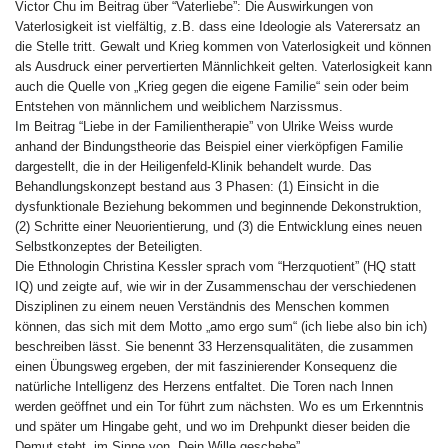
Victor Chu im Beitrag über “Vaterliebe”: Die Auswirkungen von
Vaterlosigkeit ist vielfältig, z.B. dass eine Ideologie als Vaterersatz an
die Stelle tritt. Gewalt und Krieg kommen von Vaterlosigkeit und können
als Ausdruck einer pervertierten Männlichkeit gelten. Vaterlosigkeit kann
auch die Quelle von „Krieg gegen die eigene Familie“ sein oder beim
Entstehen von männlichem und weiblichem Narzissmus.
Im Beitrag “Liebe in der Familientherapie” von Ulrike Weiss wurde
anhand der Bindungstheorie das Beispiel einer vierköpfigen Familie
dargestellt, die in der Heiligenfeld-Klinik behandelt wurde. Das
Behandlungskonzept bestand aus 3 Phasen: (1) Einsicht in die
dysfunktionale Beziehung bekommen und beginnende Dekonstruktion,
(2) Schritte einer Neuorientierung, und (3) die Entwicklung eines neuen
Selbstkonzeptes der Beteiligten.
Die Ethnologin Christina Kessler sprach vom “Herzquotient” (HQ statt
IQ) und zeigte auf, wie wir in der Zusammenschau der verschiedenen
Disziplinen zu einem neuen Verständnis des Menschen kommen
können, das sich mit dem Motto „amo ergo sum“ (ich liebe also bin ich)
beschreiben lässt. Sie benennt 33 Herzensqualitäten, die zusammen
einen Übungsweg ergeben, der mit faszinierender Konsequenz die
natürliche Intelligenz des Herzens entfaltet. Die Toren nach Innen
werden geöffnet und ein Tor führt zum nächsten. Wo es um Erkenntnis
und später um Hingabe geht, und wo im Drehpunkt dieser beiden die
Demut steht, im Sinne von „Dein Wille geschehe”.