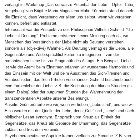
verlangt im Workshop „Das schwarze Potential der Liebe – Opfer, Täter,
Vergebung” von Brigitte Maria Magdalena Mahr. Für mich stand danach
die Einsicht, dass Vergebung vor allem uns selbst, wenn wir vergeben
können, befreit und entlastet.
Interessant war die Perspektive des Philosophen Wilhelm Schmid: “die
Liebe ist Deutung”. Probleme entstehen seiner Meinung nach da, wo
Menschen das Verständnis der Liebe nicht als Deutung verstehen,
sondern als (objektive) Wahrheit. Als Deutung vermag es die Liebe, alle
Gegensätze und Widersprüchlichkeiten zu integrieren – von der
romantischen Liebe bis zur Pragmatik des Alltags. Ein Beispiel: Liebe
ist wie der Atem: beim Einatmen erfahren wir wunderbare Harmonie und
das Einssein mit der Welt und beim Ausatmen das Sich-Trennen und
Verabschieden, das Sich-Erholen voneinander. Schmid beschrieb auch
eine Farbenlehre der Liebe: z.B. die Bedeutung der blauen Stunden (in
einem Dialog) oder der purpurnen Stunden (bei Wahrnehmung der
transzendentalen Aspekte unserer Beziehung).
Anselm Grün erörterte wie wir, wenn wir lieben, „Liebe sind”, und wie wir
Eins werden mit der Quelle der Liebe, denn „Gott“ und „Liebe“ sind nach
biblischer Lesart synonym. Er sprach vom Kreuz als Einheit der
Gegensätze, das Kreuz als Gebärde der Umarmung, das Gegensätze
zulässt und trotzdem verbindet.
Psychotherapeutische Aspekte kamen vielfach zur Sprache. Z.B. von