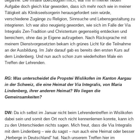
begänne. Die Inhalte überzeugten mich, war mir in meiner neuen
Aufgabe doch gleich klar geworden, dass ich mehr noch wie in meiner
Tätigkeit als Klinikseelsorgerin herausgefordert sein würde,
verschiedene Zugänge zu Religion, Sinnsuche und Lebensgestaltung zu
integrieren. Ich war also neugierig geworden, wie sich im Falle der Via
Integralis Zen-Tradition und Christentum gegenseitig entdecken und
bereichern, ohne das je Eigene aufzugeben. Nach Rücksprache mit
meinem Dienstvorgesetzten bekam ich grünes Licht für die Teilnahme
an der Ausbildung. Im Jahr darauf gab es bereits den ersten Kurs auf
dem Lindenberg. Und nun auch schon zum wiederholten Male ein
Treffen der Lehrenden.
RG: Was unterscheidet die Propstei Wislikofen im Kanton Aargau
in der Schweiz, die eine Heimat der Via Integralis, von Maria
Lindenberg, ihrer anderen Heimat? Wo liegen die
Gemeinsamkeiten?
DW:
Da ich selbst im Januar nicht beim Lehrendentreffen in Wislikofen
dabei sein und somit den Ort noch nicht kennenlernen konnte, kann ich
zu den Unterschieden nichts sagen. Mich freut, dass die Via Integralis
mit dem Lindenberg – wie du sagst – nun auch eine Heimat oder besser
„Herberge in Deutschland“ hat. Nach unserem Treffen hier im