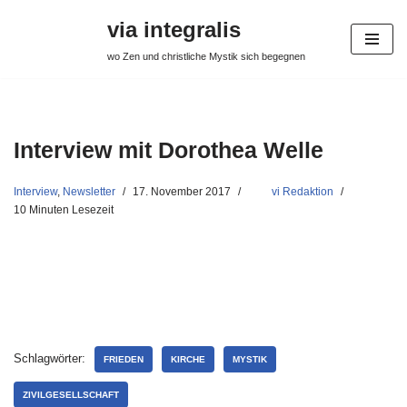
via integralis
Zum
wo Zen und christliche Mystik sich begegnen
Inhalt
springen
Interview mit Dorothea Welle
Interview
,
Newsletter
17. November 2017
vi Redaktion
10 Minuten Lesezeit
Schlagwörter:
FRIEDEN
KIRCHE
MYSTIK
ZIVILGESELLSCHAFT