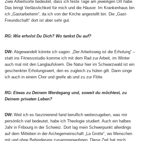
Zwei Arbeitsorte bedeutet, dass ich feste Tage am jeweiligen Ort habe.
Das bringt Verlässlichkeit für mich und die Häuser. Im Krankenhaus bin
ich „Gastarbeiterin“, da ich von der Kirche angestellt bin. Die „Gast-
Freundschaft“ dort ist aber sehr gut.
RG: Wie erholst Du Dich? Wo tankst Du auf?
DW:
Abgewandelt könnte ich sagen: „Der Arbeitsweg ist die Erholung“ –
statt ins Fitnessstudio komme ich mit dem Rad zur Arbeit, im Winter
auch mal mit den Langlaufskiern. Die Natur hier im Schwarzwald ist ein
geschenkter Erholungswert, den es zugleich zu hüten gilt. Dann singe
ich auch in einem Chor und greife ab und zu zur Flöte.
RG: Etwas zu Deinem Werdegang und, soweit du möchtest, zu
Deinem privaten Leben?
DW:
Weil ich es faszinierend fand beruflich weiterzugeben, was mir
persönlich viel bedeutet, habe ich Theologie studiert. Auch ein halbes
Jahr in Fribourg in der Schweiz. Dort lag mein Schwerpunkt allerdings
auf dem Mitleben in der Archegemeinschaft „La Grotte“, wo Menschen
mit und ohne Behinderung zusammenwohnen. Diese Zeit hat mich