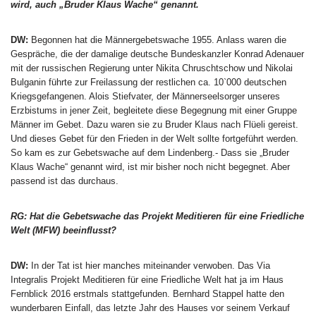
wird, auch „Bruder Klaus Wache“ genannt.
DW:
Begonnen hat die Männergebetswache 1955. Anlass waren die
Gespräche, die der damalige deutsche Bundeskanzler Konrad Adenauer
mit der russischen Regierung unter Nikita Chruschtschow und Nikolai
Bulganin führte zur Freilassung der restlichen ca. 10`000 deutschen
Kriegsgefangenen. Alois Stiefvater, der Männerseelsorger unseres
Erzbistums in jener Zeit, begleitete diese Begegnung mit einer Gruppe
Männer im Gebet. Dazu waren sie zu Bruder Klaus nach Flüeli gereist.
Und dieses Gebet für den Frieden in der Welt sollte fortgeführt werden.
So kam es zur Gebetswache auf dem Lindenberg.- Dass sie „Bruder
Klaus Wache“ genannt wird, ist mir bisher noch nicht begegnet. Aber
passend ist das durchaus.
RG: Hat die Gebetswache das Projekt Meditieren für eine Friedliche
Welt (MFW) beeinflusst?
DW:
In der Tat ist hier manches miteinander verwoben. Das Via
Integralis Projekt Meditieren für eine Friedliche Welt hat ja im Haus
Fernblick 2016 erstmals stattgefunden. Bernhard Stappel hatte den
wunderbaren Einfall, das letzte Jahr des Hauses vor seinem Verkauf