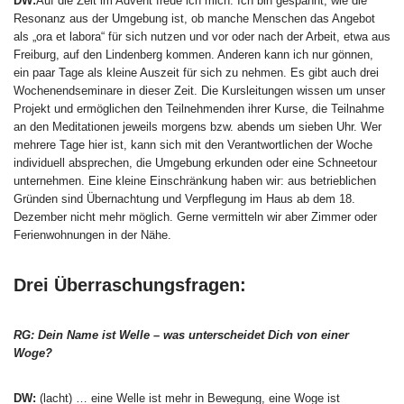
DW:
Auf die Zeit im Advent freue ich mich. Ich bin gespannt, wie die
Resonanz aus der Umgebung ist, ob manche Menschen das Angebot
als „ora et labora“ für sich nutzen und vor oder nach der Arbeit, etwa aus
Freiburg, auf den Lindenberg kommen. Anderen kann ich nur gönnen,
ein paar Tage als kleine Auszeit für sich zu nehmen. Es gibt auch drei
Wochenendseminare in dieser Zeit. Die Kursleitungen wissen um unser
Projekt und ermöglichen den Teilnehmenden ihrer Kurse, die Teilnahme
an den Meditationen jeweils morgens bzw. abends um sieben Uhr. Wer
mehrere Tage hier ist, kann sich mit den Verantwortlichen der Woche
individuell absprechen, die Umgebung erkunden oder eine Schneetour
unternehmen. Eine kleine Einschränkung haben wir: aus betrieblichen
Gründen sind Übernachtung und Verpflegung im Haus ab dem 18.
Dezember nicht mehr möglich. Gerne vermitteln wir aber Zimmer oder
Ferienwohnungen in der Nähe.
Drei Überraschungsfragen:
RG: Dein Name ist Welle – was unterscheidet Dich von einer
Woge?
DW:
(lacht) … eine Welle ist mehr in Bewegung, eine Woge ist