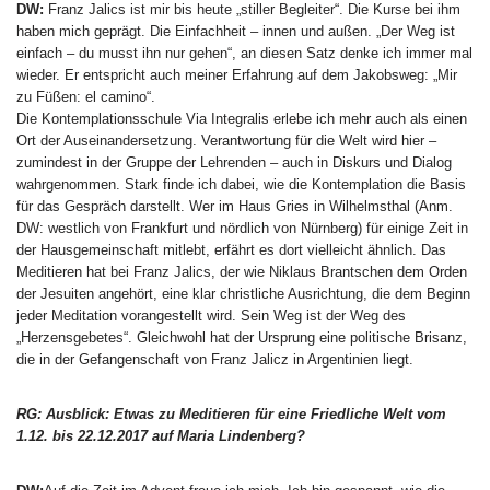
DW:
Franz Jalics ist mir bis heute „stiller Begleiter“. Die Kurse bei ihm
haben mich geprägt. Die Einfachheit – innen und außen. „Der Weg ist
einfach – du musst ihn nur gehen“, an diesen Satz denke ich immer mal
wieder. Er entspricht auch meiner Erfahrung auf dem Jakobsweg: „Mir
zu Füßen: el camino“.
Die Kontemplationsschule Via Integralis erlebe ich mehr auch als einen
Ort der Auseinandersetzung. Verantwortung für die Welt wird hier –
zumindest in der Gruppe der Lehrenden – auch in Diskurs und Dialog
wahrgenommen. Stark finde ich dabei, wie die Kontemplation die Basis
für das Gespräch darstellt. Wer im Haus Gries in Wilhelmsthal (Anm.
DW: westlich von Frankfurt und nördlich von Nürnberg) für einige Zeit in
der Hausgemeinschaft mitlebt, erfährt es dort vielleicht ähnlich. Das
Meditieren hat bei Franz Jalics, der wie Niklaus Brantschen dem Orden
der Jesuiten angehört, eine klar christliche Ausrichtung, die dem Beginn
jeder Meditation vorangestellt wird. Sein Weg ist der Weg des
„Herzensgebetes“. Gleichwohl hat der Ursprung eine politische Brisanz,
die in der Gefangenschaft von Franz Jalicz in Argentinien liegt.
RG: Ausblick: Etwas zu Meditieren für eine Friedliche Welt vom
1.12. bis 22.12.2017 auf Maria Lindenberg?