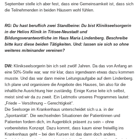
September stelle ich aber fest, dass eine Gemeinsamkeit ist, dass sich
die Teilnehmenden in beiden Häusern wohl fühlen.
RG: Du hast beruflich zwei Standbeine: Du bist Klinikseelsorgerin
in der Helios Klinik in Titisee-Neustadt und
Bildungsverantwortliche im Haus Maria Lindenberg. Beschreibe
bitte kurz diese beiden Tätigkeiten. Und: lassen sie sich so ohne
weiteres miteinander vereinen?
DW:
Klinikseelsorgerin bin ich seit zwölf Jahren. Da das von Anfang an
eine 50%-Stelle war, war mir klar, dass irgendwann etwas dazu kommen
musste. Und das war dann meine Leitungsaufgabe auf dem Lindenberg.
Ich plane und organisiere die Angebote des Hauses, bin also für die
inhaltliche Ausrichtung hier zuständig. Einige Kurse leite ich selbst,
meist sind wir da zu zweit. Ein Leitmotiv unseres Programmes lautet:
„Friede – Versöhnung – Gerechtigkeit“.
Die Seelsorge im Krankenhaus unterscheidet sich u.a. in der
„Spontanität“. Die wechselnden Situationen der Patientinnen und
Patienten fordern dich, im Augenblick präsent zu sein – ohne
vorbereitetes Konzept. Dazu kommt, dass kaum einer freiwillig ins
Krankenhaus geht – bei den Kursen ist das dann doch anders.