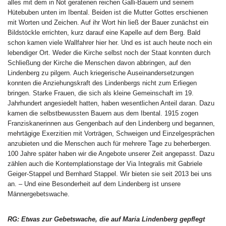
alles mit dem in Not geratenen reichen Galli-Bauern und seinem
Hütebuben unten im Ibental. Beiden ist die Mutter Gottes erschienen
mit Worten und Zeichen. Auf ihr Wort hin ließ der Bauer zunächst ein
Bildstöckle errichten, kurz darauf eine Kapelle auf dem Berg. Bald
schon kamen viele Wallfahrer hier her. Und es ist auch heute noch ein
lebendiger Ort. Weder die Kirche selbst noch der Staat konnten durch
Schließung der Kirche die Menschen davon abbringen, auf den
Lindenberg zu pilgern. Auch kriegerische Auseinandersetzungen
konnten die Anziehungskraft des Lindenbergs nicht zum Erliegen
bringen. Starke Frauen, die sich als kleine Gemeinschaft im 19.
Jahrhundert angesiedelt hatten, haben wesentlichen Anteil daran. Dazu
kamen die selbstbewussten Bauern aus dem Ibental. 1915 zogen
Franziskanerinnen aus Gengenbach auf den Lindenberg und begannen,
mehrtägige Exerzitien mit Vorträgen, Schweigen und Einzelgesprächen
anzubieten und die Menschen auch für mehrere Tage zu beherbergen.
100 Jahre später haben wir die Angebote unserer Zeit angepasst. Dazu
zählen auch die Kontemplationstage der Via Integralis mit Gabriele
Geiger-Stappel und Bernhard Stappel. Wir bieten sie seit 2013 bei uns
an. – Und eine Besonderheit auf dem Lindenberg ist unsere
Männergebetswache.
RG: Etwas zur Gebetswache, die auf Maria Lindenberg gepflegt