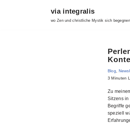
via integralis
Zum
wo Zen und christliche Mystik sich begegne
Inhalt
springen
Perle
Konte
Blog
,
Newsl
3 Minuten L
Zu meinem 
Sitzens in
Begriffe 
speziell 
Erfahrung