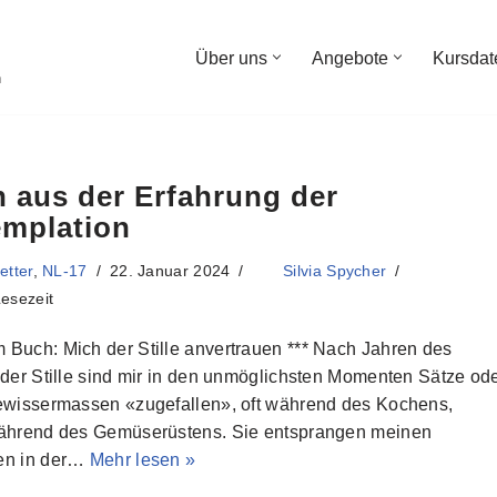
Über uns
Angebote
Kursdat
n
n aus der Erfahrung der
mplation
etter
,
NL-17
22. Januar 2024
Silvia Spycher
esezeit
Buch: Mich der Stille anvertrauen *** Nach Jahren des
 der Stille sind mir in den unmöglichsten Momenten Sätze od
gewissermassen «zugefallen», oft während des Kochens,
während des Gemüserüstens. Sie entsprangen meinen
en in der…
Mehr lesen »