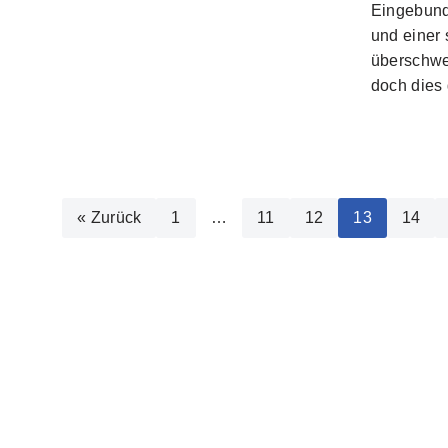
Eingebund
und einer 
überschwem
doch dies
« Zurück
1
…
11
12
13
14