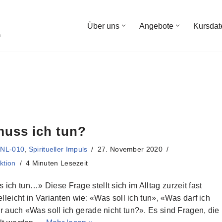
Über uns
Angebote
Kursdat
n
uss ich tun?
,
NL-010
,
Spiritueller Impuls
27. November 2020
ktion
4 Minuten Lesezeit
ich tun…» Diese Frage stellt sich im Alltag zurzeit fast
ielleicht in Varianten wie: «Was soll ich tun», «Was darf ich
r auch «Was soll ich gerade nicht tun?». Es sind Fragen, die