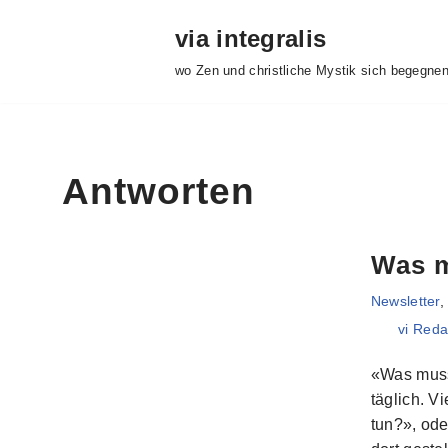
via integralis
Zum
wo Zen und christliche Mystik sich begegne
Inhalt
springen
Antworten
Was m
Newsletter
vi Reda
«Was muss 
täglich. V
tun?», ode