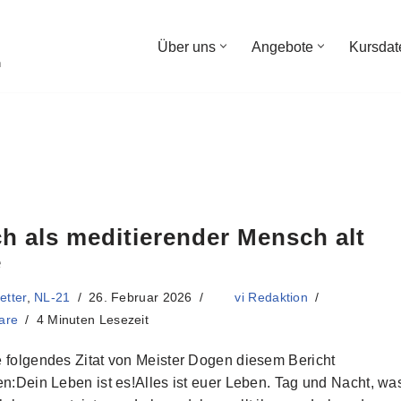
Über uns
Angebote
Kursdat
n
ch als meditierender Mensch alt
e
etter
,
NL-21
26. Februar 2026
vi Redaktion
are
4 Minuten Lesezeit
 folgendes Zitat von Meister Dogen diesem Bericht
en:Dein Leben ist es!Alles ist euer Leben. Tag und Nacht, wa