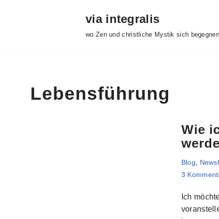
via integralis
Zum
wo Zen und christliche Mystik sich begegne
Inhalt
springen
Lebensführung
Wie i
werd
Blog
,
Newsl
3 Komment
Ich möchte
voranstell