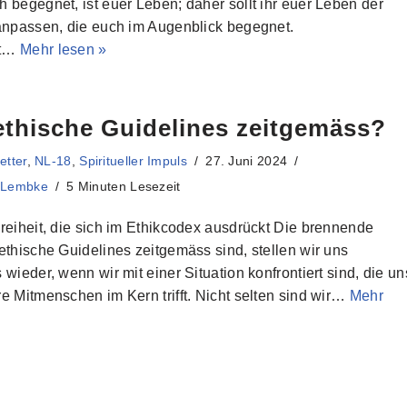
 begegnet, ist euer Leben; daher sollt ihr euer Leben der
anpassen, die euch im Augenblick begegnet.
et…
Mehr lesen »
ethische Guidelines zeitgemäss?
etter
,
NL-18
,
Spiritueller Impuls
27. Juni 2024
 Lembke
5 Minuten Lesezeit
reiheit, die sich im Ethikcodex ausdrückt Die brennende
ethische Guidelines zeitgemäss sind, stellen wir uns
 wieder, wenn wir mit einer Situation konfrontiert sind, die un
e Mitmenschen im Kern trifft. Nicht selten sind wir…
Mehr