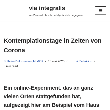
via integralis
Aller
wo Zen und christliche Mystik sich begegnen
au
contenu
Kontemplationstage in Zeiten von
Corona
Bulletin d'information
,
NL-009
15 mai 2020
vi Redaktion
3 min read
Ein online-Experiment, das an ganz
vielen Orten stattgefunden hat,
aufgezeigt hier am Beispiel vom Haus