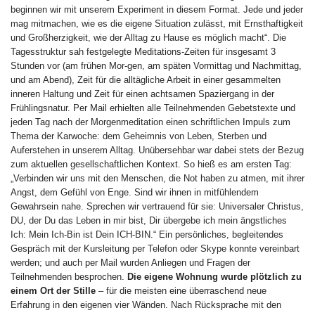
beginnen wir mit unserem Experiment in diesem Format. Jede und jeder
mag mitmachen, wie es die eigene Situation zulässt, mit Ernsthaftigkeit
und Großherzigkeit, wie der Alltag zu Hause es möglich macht“. Die
Tagesstruktur sah festgelegte Meditations-Zeiten für insgesamt 3
Stunden vor (am frühen Mor-gen, am späten Vormittag und Nachmittag,
und am Abend), Zeit für die alltägliche Arbeit in einer gesammelten
inneren Haltung und Zeit für einen achtsamen Spaziergang in der
Frühlingsnatur. Per Mail erhielten alle Teilnehmenden Gebetstexte und
jeden Tag nach der Morgenmeditation einen schriftlichen Impuls zum
Thema der Karwoche: dem Geheimnis von Leben, Sterben und
Auferstehen in unserem Alltag. Unübersehbar war dabei stets der Bezug
zum aktuellen gesellschaftlichen Kontext. So hieß es am ersten Tag:
„Verbinden wir uns mit den Menschen, die Not haben zu atmen, mit ihrer
Angst, dem Gefühl von Enge. Sind wir ihnen in mitfühlendem
Gewahrsein nahe. Sprechen wir vertrauend für sie: Universaler Christus,
DU, der Du das Leben in mir bist, Dir übergebe ich mein ängstliches
Ich: Mein Ich-Bin ist Dein ICH-BIN.“ Ein persönliches, begleitendes
Gespräch mit der Kursleitung per Telefon oder Skype konnte vereinbart
werden; und auch per Mail wurden Anliegen und Fragen der
Teilnehmenden besprochen.
Die eigene Wohnung wurde plötzlich zu
einem Ort der Stille
– für die meisten eine überraschend neue
Erfahrung in den eigenen vier Wänden. Nach Rücksprache mit den