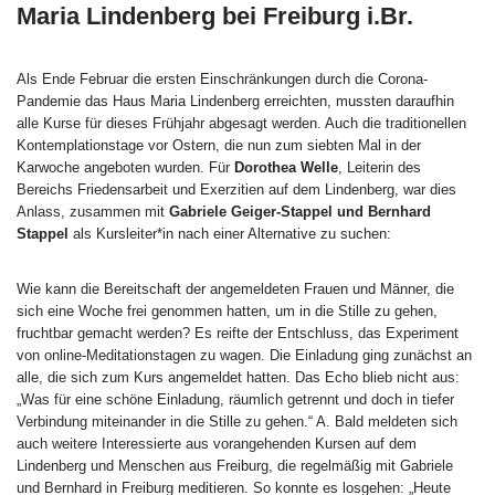
Maria Lindenberg bei Freiburg i.Br.
Als Ende Februar die ersten Einschränkungen durch die Corona-
Pandemie das Haus Maria Lindenberg erreichten, mussten daraufhin
alle Kurse für dieses Frühjahr abgesagt werden. Auch die traditionellen
Kontemplationstage vor Ostern, die nun zum siebten Mal in der
Karwoche angeboten wurden. Für
Dorothea Welle
, Leiterin des
Bereichs Friedensarbeit und Exerzitien auf dem Lindenberg, war dies
Anlass, zusammen mit
Gabriele Geiger-Stappel und Bernhard
Stappel
als Kursleiter*in nach einer Alternative zu suchen:
Wie kann die Bereitschaft der angemeldeten Frauen und Männer, die
sich eine Woche frei genommen hatten, um in die Stille zu gehen,
fruchtbar gemacht werden? Es reifte der Entschluss, das Experiment
von online-Meditationstagen zu wagen. Die Einladung ging zunächst an
alle, die sich zum Kurs angemeldet hatten. Das Echo blieb nicht aus:
„Was für eine schöne Einladung, räumlich getrennt und doch in tiefer
Verbindung miteinander in die Stille zu gehen.“ A. Bald meldeten sich
auch weitere Interessierte aus vorangehenden Kursen auf dem
Lindenberg und Menschen aus Freiburg, die regelmäßig mit Gabriele
und Bernhard in Freiburg meditieren. So konnte es losgehen: „Heute