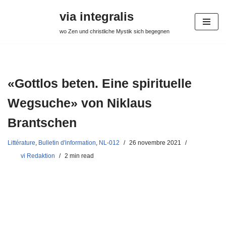
via integralis
Aller
wo Zen und christliche Mystik sich begegnen
au
contenu
«Gottlos beten. Eine spirituelle
Wegsuche» von Niklaus
Brantschen
Littérature
,
Bulletin d'information
,
NL-012
26 novembre 2021
vi Redaktion
2 min read