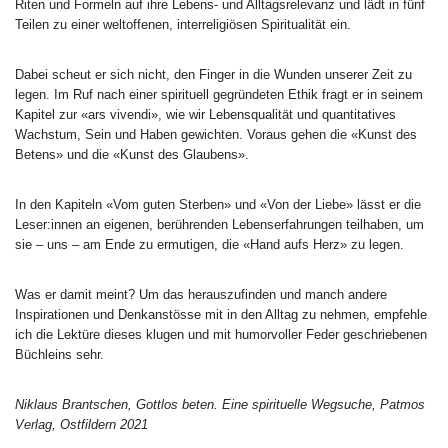
Riten und Formeln auf ihre Lebens- und Alltagsrelevanz und lädt in fünf
Teilen zu einer weltoffenen, interreligiösen Spiritualität ein.
Dabei scheut er sich nicht, den Finger in die Wunden unserer Zeit zu
legen. Im Ruf nach einer spirituell gegründeten Ethik fragt er in seinem
Kapitel zur «ars vivendi», wie wir Lebensqualität und quantitatives
Wachstum, Sein und Haben gewichten. Voraus gehen die «Kunst des
Betens» und die «Kunst des Glaubens».
In den Kapiteln «Vom guten Sterben» und «Von der Liebe» lässt er die
Leser:innen an eigenen, berührenden Lebenserfahrungen teilhaben, um
sie – uns – am Ende zu ermutigen, die «Hand aufs Herz» zu legen.
Was er damit meint? Um das herauszufinden und manch andere
Inspirationen und Denkanstösse mit in den Alltag zu nehmen, empfehle
ich die Lektüre dieses klugen und mit humorvoller Feder geschriebenen
Büchleins sehr.
Niklaus Brantschen, Gottlos beten. Eine spirituelle Wegsuche, Patmos
Verlag, Ostfildern 2021