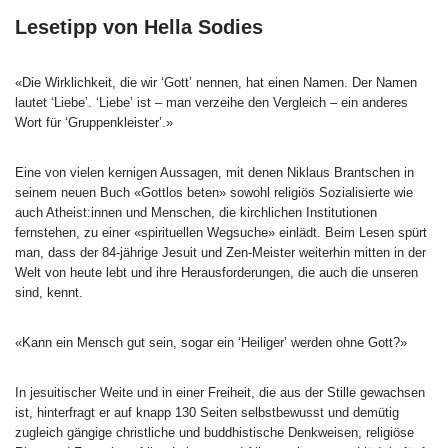
Lesetipp von Hella Sodies
«Die Wirklichkeit, die wir ‘Gott’ nennen, hat einen Namen. Der Namen
lautet ‘Liebe’. ‘Liebe’ ist – man verzeihe den Vergleich – ein anderes
Wort für ‘Gruppenkleister’.»
Eine von vielen kernigen Aussagen, mit denen Niklaus Brantschen in
seinem neuen Buch «Gottlos beten» sowohl religiös Sozialisierte wie
auch Atheist:innen und Menschen, die kirchlichen Institutionen
fernstehen, zu einer «spirituellen Wegsuche» einlädt. Beim Lesen spürt
man, dass der 84-jährige Jesuit und Zen-Meister weiterhin mitten in der
Welt von heute lebt und ihre Herausforderungen, die auch die unseren
sind, kennt.
«Kann ein Mensch gut sein, sogar ein ‘Heiliger’ werden ohne Gott?»
In jesuitischer Weite und in einer Freiheit, die aus der Stille gewachsen
ist, hinterfragt er auf knapp 130 Seiten selbstbewusst und demütig
zugleich gängige christliche und buddhistische Denkweisen, religiöse