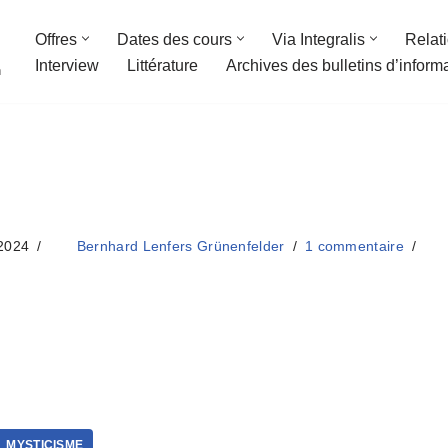
Offres
Dates des cours
Via Integralis
Relat
Interview
Littérature
Archives des bulletins d’inform
n
 2024
Bernhard Lenfers Grünenfelder
1 commentaire
MYSTICISME