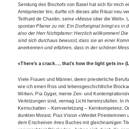
Sendung des Bischofs von Basel hat sich für mich ei
Amtspriester bin, durfte ich dieses alte Ritual neu 
Teilhard de Chardin, seine «Messe über die Welt»
spontan Pfarrer zu mir. Ein Dorforiginal bringt es i
also der Herr Nichtpfarrer: Herzlich willkommen! Di
sind sich durchaus bewusst, dass sie an einer Komm
anerkennen und erfahren, dass in der schönen Mess
«There’s a crack…, that’s how the light gets in»
Viele Frauen und Männer, deren priesterliche Berufu
wie ich einen Riss und lebensgeschichtliche Blockad
Wirken. Pia Gyger, meine Zen- und Kontemplationsle
Verletzungen sind, vermag Licht hereinzufallen. I
Kernschatten – Kernverletzung – Kernkompetenz. Od
dunklen Morast. Pias Vision «Werdet Priesterinnen 
dem Erscheinen ihres Buches mit gleichnamigen Titel