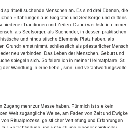
nd spirituell suchende Menschen an. Es sind drei Ebenen, di
ichen Erfahrungen aus Biografie und Seelsorge und drittens
schiedener Traditionen und Zeiten. Dabei wechsle ich immer
Mensch, als Seelsorger, als Suchender, in dessen praktischen
histische und hinduistische Elemente Platz haben, als
 Grund» ernst nimmt, schliesslich als priesterlicher Mensch
wieder neu verbinden. Das Leben der Menschen, Geburt und
che spiegeln sich. So feiere ich in meiner Heimatpfarrei St.
 der Wandlung in eine liebe-, sinn- und verantwortungsvolle
n Zugang mehr zur Messe haben. Für mich ist sie kein
xen Welt zugängliche Weise, am Faden von Zeit und Ewigkei
von Ritualprozess, geistlicher Vertiefung und Erfahrungen
e zur Sprachfindung und Entwicklung eigener spiritueller