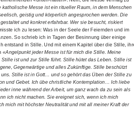
 katholische Messe ist ein ritueller Raum, in dem Menschen
seelisch, geistig und körperlich angesprochen werden. Die
gestaltet und konkret erfahrbar. Wer sie besucht, riskiert
isste ich zu lesen: Was in der Seele der Feiernden und im
änzen. So schrieb ich in Tagen der Besinnung über einige
ntstand in Stille. Und mit einem Kapitel über die Stille, ihr
nn
«Angelpunkt jeder Messe ist für mich die Stille. Meine
ille ist und zur Stille führt. Stille hütet das Leben. Stille ist
ngene, Gegenwärtige und alles Zukünftige. Stille beschützt
uns. Stille ist in Gott… und so gehört das Üben der Stille zu
ion und Gebet. Ich übe christliche Kontemplation… Ich liebe
wieder inne während der Arbeit, um ganz wach da zu sein als
n ich nicht machen. Sie ereignet sich, wenn ich mich
h mich mit höchster Neutralität und mit all meiner Kraft der