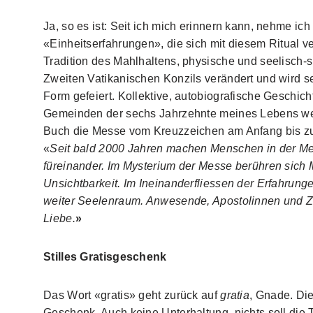
Ja, so es ist: Seit ich mich erinnern kann, nehme ich
«Einheitserfahrungen», die sich mit diesem Ritual v
Tradition des Mahlhaltens, physische und seelisch-s
Zweiten Vatikanischen Konzils verändert und wird 
Form gefeiert. Kollektive, autobiografische Geschi
Gemeinden der sechs Jahrzehnte meines Lebens werd
Buch die Messe vom Kreuzzeichen am Anfang bis zum
«
Seit bald 2000 Jahren machen Menschen in der Me
füreinander. Im Mysterium der Messe berühren sich 
Unsichtbarkeit. Im Ineinanderfliessen der Erfahrun
weiter Seelenraum. Anwesende, Apostolinnen und Ze
Liebe.
»
Stilles Gratisgeschenk
Das Wort «gratis» geht zurück auf
gratia
, Gnade. Di
Geschenk. Auch keine Unterhaltung, nichts soll die