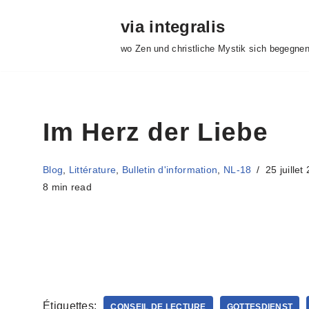
via integralis
Aller
wo Zen und christliche Mystik sich begegne
au
contenu
Im Herz der Liebe
Blog
,
Littérature
,
Bulletin d'information
,
NL-18
25 juillet
8 min read
Étiquettes:
CONSEIL DE LECTURE
GOTTESDIENST