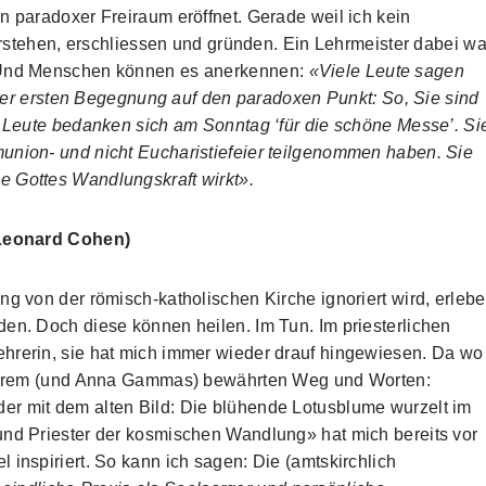
n paradoxer Freiraum eröffnet. Gerade weil ich kein
verstehen, erschliessen und gründen. Ein Lehrmeister dabei wa
. Und Menschen können es anerkennen:
«Viele Leute sagen
n der ersten Begegnung auf den paradoxen Punkt: So, Sie sind
e Leute bedanken sich am Sonntag ‘für die schöne Messe’. Si
union- und nicht Eucharistiefeier teilgenommen haben. Sie
e Gottes Wandlungskraft wirkt».
 (Leonard Cohen)
ng von der römisch-katholischen Kirche ignoriert wird, erleb
en. Doch diese können heilen. Im Tun. Im priesterlichen
hrerin, sie hat mich immer wieder drauf hingewiesen. Da wo
n ihrem (und Anna Gammas) bewährten Weg und Worten:
er mit dem alten Bild: Die blühende Lotusblume wurzelt im
und Priester der kosmischen Wandlung» hat mich bereits vor
 inspiriert. So kann ich sagen: Die (amtskirchlich