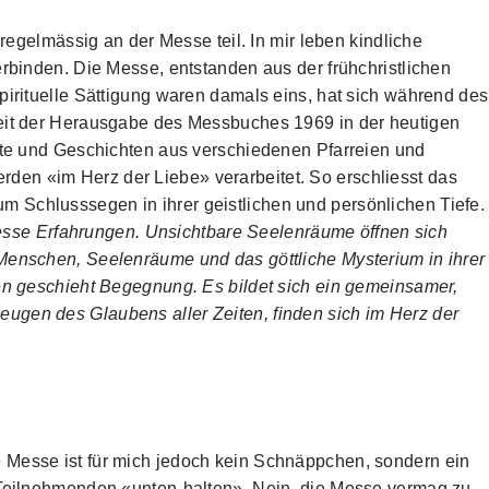
 regelmässig an der Messe teil. In mir leben kindliche
erbinden. Die Messe, entstanden aus der frühchristlichen
pirituelle Sättigung waren damals eins, hat sich während des
seit der Herausgabe des Messbuches 1969 in der heutigen
chte und Geschichten aus verschiedenen Pfarreien und
en «im Herz der Liebe» verarbeitet. So erschliesst das
 Schlusssegen in ihrer geistlichen und persönlichen Tiefe.
sse Erfahrungen. Unsichtbare Seelenräume öffnen sich
Menschen, Seelenräume und das göttliche Mysterium in ihrer
gen geschieht Begegnung. Es bildet sich ein gemeinsamer,
ugen des Glaubens aller Zeiten, finden sich im Herz der
e Messe ist für mich jedoch kein Schnäppchen, sondern ein
 Teilnehmenden «unten-halten». Nein, die Messe vermag zu