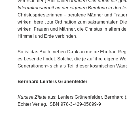
verursachten) Blockaden
«haben sich durch die gem
Integrationsarbeit an der eigenen Berufung in den le
Christuspriesterinnen – berufene Männer und Frauen,
wirken, bereit zur Ordination zum sakramentalen Die
wirken, Frauen und Männer, die Christus in allem d
Himmel und Erde verbinden.
So ist das Buch, neben Dank an meine Ehefrau Regu
es Lesende findet. Solche, die je auf ihre eigene W
Generationen» sich als Teil dieser kosmischen Wan
Bernhard Lenfers Grünenfelder
Kursive
Zitate
aus: Lenfers Grünenfelder, Bernhard 
Echter Verlag. ISBN 978-3-429-05899-9