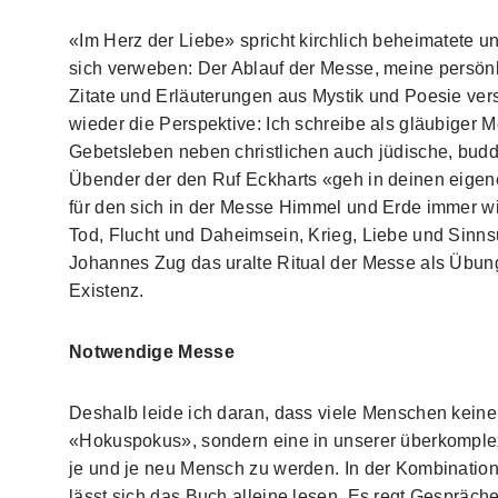
«Im Herz der Liebe» spricht kirchlich beheimatete u
sich verweben: Der Ablauf der Messe, meine persönl
Zitate und Erläuterungen aus Mystik und Poesie ver
wieder die Perspektive: Ich schreibe als gläubiger 
Gebetsleben neben christlichen auch jüdische, budd
Übender der den Ruf Eckharts «geh in deinen eigenen
für den sich in der Messe Himmel und Erde immer 
Tod, Flucht und Daheimsein, Krieg, Liebe und Sinnsu
Johannes Zug das uralte Ritual der Messe als Übung
Existenz.
Notwendige Messe
Deshalb leide ich daran, dass viele Menschen keine
«Hokuspokus», sondern eine in unserer überkomple
je und je neu Mensch zu werden. In der Kombination 
lässt sich das Buch alleine lesen. Es regt Gespräch