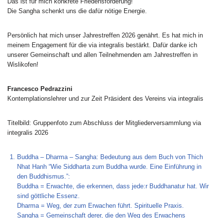
Das ist für mich konkrete Friedensförderung!
Die Sangha schenkt uns die dafür nötige Energie.
Persönlich hat mich unser Jahrestreffen 2026 genährt. Es hat mich in
meinem Engagement für die via integralis bestärkt. Dafür danke ich
unserer Gemeinschaft und allen Teilnehmenden am Jahrestreffen in
Wislikofen!
Francesco Pedrazzini
Kontemplationslehrer und zur Zeit Präsident des Vereins via integralis
Titelbild: Gruppenfoto zum Abschluss der Mitgliederversammlung via
integralis 2026
Buddha – Dharma – Sangha: Bedeutung aus dem Buch von Thich
Nhat Hanh “Wie Siddharta zum Buddha wurde. Eine Einführung in
den Buddhismus.”:
Buddha = Erwachte, die erkennen, dass jede:r Buddhanatur hat. Wir
sind göttliche Essenz.
Dharma = Weg, der zum Erwachen führt. Spirituelle Praxis.
Sangha = Gemeinschaft derer, die den Weg des Erwachens