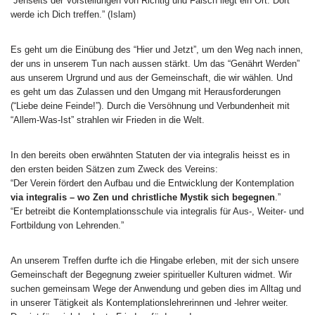
“Jenseits der Vorstellungen von Richtig und Falsch liegt ein Ort. Dort
werde ich Dich treffen.” (Islam)
Es geht um die Einübung des “Hier und Jetzt”, um den Weg nach innen,
der uns in unserem Tun nach aussen stärkt. Um das “Genährt Werden”
aus unserem Urgrund und aus der Gemeinschaft, die wir wählen. Und
es geht um das Zulassen und den Umgang mit Herausforderungen
(“Liebe deine Feinde!”). Durch die Versöhnung und Verbundenheit mit
“Allem-Was-Ist” strahlen wir Frieden in die Welt.
In den bereits oben erwähnten Statuten der via integralis heisst es in
den ersten beiden Sätzen zum Zweck des Vereins:
“Der Verein fördert den Aufbau und die Entwicklung der Kontemplation
via integralis – wo Zen und christliche Mystik sich begegnen
.”
“Er betreibt die Kontemplationsschule via integralis für Aus-, Weiter- und
Fortbildung von Lehrenden.”
An unserem Treffen durfte ich die Hingabe erleben, mit der sich unsere
Gemeinschaft der Begegnung zweier spiritueller Kulturen widmet. Wir
suchen gemeinsam Wege der Anwendung und geben dies im Alltag und
in unserer Tätigkeit als Kontemplationslehrerinnen und -lehrer weiter.