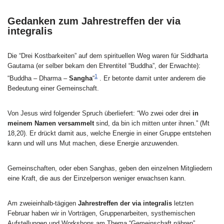
Gedanken zum Jahrestreffen der via
integralis
Die “Drei Kostbarkeiten” auf dem spirituellen Weg waren für Siddharta
Gautama (er selber bekam den Ehrentitel “Buddha”, der Erwachte):
1
“Buddha – Dharma –
Sangha
“
. Er betonte damit unter anderem die
Bedeutung einer Gemeinschaft.
Von Jesus wird folgender Spruch überliefert: “Wo zwei oder drei
in
meinem Namen versammelt
sind, da bin ich mitten unter ihnen.” (Mt
18,20). Er drückt damit aus, welche Energie in einer Gruppe entstehen
kann und will uns Mut machen, diese Energie anzuwenden.
Gemeinschaften, oder eben Sanghas, geben den einzelnen Mitgliedern
eine Kraft, die aus der Einzelperson weniger erwachsen kann.
Am zweieinhalb-tägigen
Jahrestreffen der via integralis
letzten
Februar haben wir in Vorträgen, Gruppenarbeiten, systhemischen
Aufstellungen und Workshops am Thema “Gemeinschaft nähren”