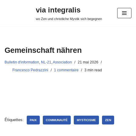
via integralis
Aller
wo Zen und christliche Mystik sich begegnen
au
contenu
Gemeinschaft nähren
Bulletin d'information
,
NL-21
,
Association
21 mai 2026
Francesco Pedrazzini
1 commentaire
3 min read
Étiquettes:
PAIX
COMMUNAUTÉ
MYSTICISME
ZEN