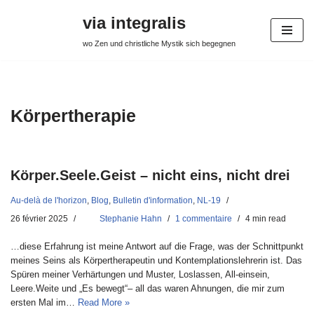
via integralis
Aller
wo Zen und christliche Mystik sich begegnen
au
contenu
Körpertherapie
Körper.Seele.Geist – nicht eins, nicht drei
Au-delà de l'horizon
,
Blog
,
Bulletin d'information
,
NL-19
26 février 2025
Stephanie Hahn
1 commentaire
4 min read
…diese Erfahrung ist meine Antwort auf die Frage, was der Schnittpunkt
meines Seins als Körpertherapeutin und Kontemplationslehrerin ist. Das
Spüren meiner Verhärtungen und Muster, Loslassen, All-einsein,
Leere.Weite und „Es bewegt“– all das waren Ahnungen, die mir zum
ersten Mal im…
Read More »