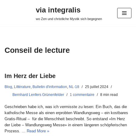
via integralis
Aller
wo Zen und christliche Mystik sich begegnen
au
contenu
Conseil de lecture
Im Herz der Liebe
Blog
,
Littérature
,
Bulletin d'information
,
NL-18
25 juillet 2024
Bernhard Lenfers Grünenfelder
1 commentaire
8 min read
Geschrieben habe ich, was ich vermisste zu lesen: Ein Buch, das die
katholische Messe als einen erprobten Wandlungsweg – ein kostbares
Gratis-Ritual – für die Menschheit beschreibt. So entstand «Im Herz
der Liebe – Wandlungsweg Messe» in einem längeren schöpferischen
Prozess. …
Read More »